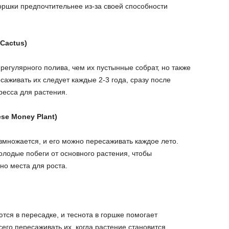
горшки предпочтительнее из-за своей способности
 Cactus)
регулярного полива, чем их пустынные собрат, но также
саживать их следует каждые 2-3 года, сразу после
ресса для растения.
se Money Plant)
змножается, и его можно пересаживать каждое лето.
олодые побеги от основного растения, чтобы
но места для роста.
ся в пересадке, и теснота в горшке помогает
сего пересаживать их, когда растение становится