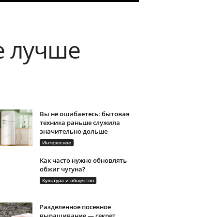
е лучше
Вы не ошибаетесь: бытовая
техника раньше служила
значительно дольше
Интересное
Как часто нужно обновлять
обжиг чугуна?
Культура и общество
Разделенное посевное
выращивание — секрет