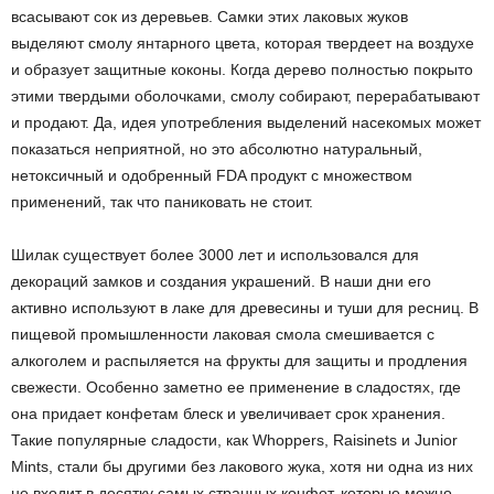
всасывают сок из деревьев. Самки этих лаковых жуков
выделяют смолу янтарного цвета, которая твердеет на воздухе
и образует защитные коконы. Когда дерево полностью покрыто
этими твердыми оболочками, смолу собирают, перерабатывают
и продают. Да, идея употребления выделений насекомых может
показаться неприятной, но это абсолютно натуральный,
нетоксичный и одобренный FDA продукт с множеством
применений, так что паниковать не стоит.
Шилак существует более 3000 лет и использовался для
декораций замков и создания украшений. В наши дни его
активно используют в лаке для древесины и туши для ресниц. В
пищевой промышленности лаковая смола смешивается с
алкоголем и распыляется на фрукты для защиты и продления
свежести. Особенно заметно ее применение в сладостях, где
она придает конфетам блеск и увеличивает срок хранения.
Такие популярные сладости, как Whoppers, Raisinets и Junior
Mints, стали бы другими без лакового жука, хотя ни одна из них
не входит в десятку самых странных конфет, которые можно