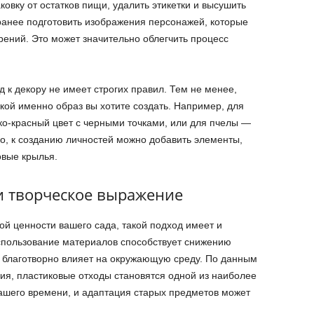
ковку от остатков пищи, удалить этикетки и высушить
анее подготовить изображения персонажей, которые
рений. Это может значительно облегчить процесс
к декору не имеет строгих правил. Тем не менее,
акой именно образ вы хотите создать. Например, для
ко-красный цвет с черными точками, или для пчелы —
о, к созданию личностей можно добавить элементы,
овые крылья.
и творческое выражение
ой ценности вашего сада, такой подход имеет и
спользование материалов способствует снижению
дь благотворно влияет на окружающую среду. По данным
я, пластиковые отходы становятся одной из наиболее
ашего времени, и адаптация старых предметов может
.