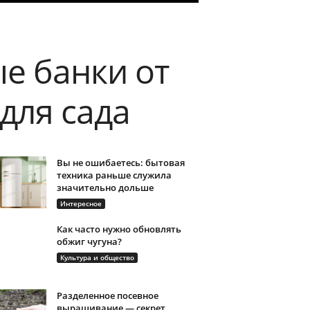
е банки от
для сада
Вы не ошибаетесь: бытовая
техника раньше служила
значительно дольше
Интересное
Как часто нужно обновлять
обжиг чугуна?
Культура и общество
Разделенное посевное
выращивание — секрет