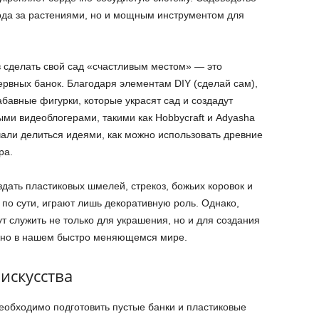
хода за растениями, но и мощным инструментом для
 сделать свой сад «счастливым местом» — это
ервных банок. Благодаря элементам DIY (сделай сам),
абавные фигурки, которые украсят сад и создадут
ми видеоблогерами, такими как Hobbycraft и Adyasha
чали делиться идеями, как можно использовать древние
ра.
дать пластиковых шмелей, стрекоз, божьих коровок и
 по сути, играют лишь декоративную роль. Однако,
ут служить не только для украшения, но и для создания
ажно в нашем быстро меняющемся мире.
 искусства
необходимо подготовить пустые банки и пластиковые