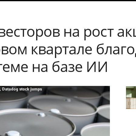
весторов на рост ак
рвом квартале благ
теме на базе ИИ