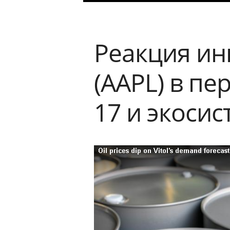
Реакция ин
(AAPL) в пе
17 и экосис